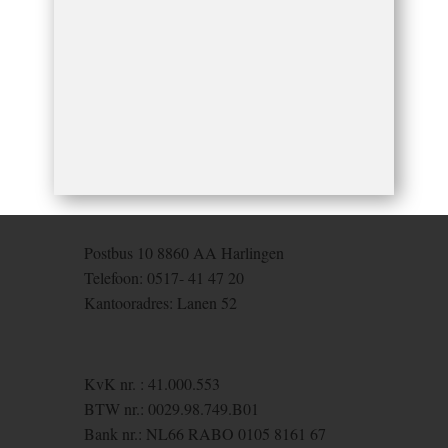
Postbus 10 8860 AA Harling​en
Telefoon: 0517- 41 47 20
Kantooradres: Lanen 52
KvK nr. : 41.000.553
BTW nr.​: 0029.98.749.B01
Bank nr.: NL66 RABO 0105 8161 67