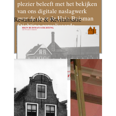
plezier beleeft met het bekijken
van ons digitale naslagwerk
over de door de Hein Buisman
Restauratie & Revitalisatie
Stichting gerealiseerde
projecten.