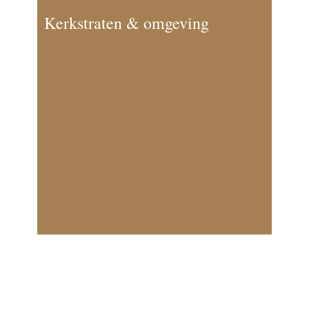
Kerkstraten & omgeving
Het Noordijs en de Turfhaven, de
noordwestelijke bebouwingswand
van wat nu Heiligeweg heet,
vormden tot het einde van de
zestiende eeuw de oostelijke
stadsbegrenzing van Harlingen. Ten
zuidoosten lag het dorpsgebied van
Almenum en ten noordoosten kreeg
vanaf 1580 een ongekende
stadsuitbreiding gestalte.