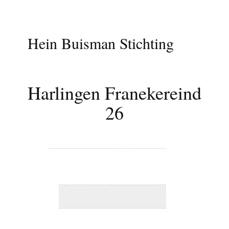
Algemene info
Stichting info
Buurt info
Project
Hein Buisman Stichting
Sinds 1963 actief in restauraties
Harlingen Franekereind
26
Adres
:
Franekereind 26
Restauratie
:
1988
Architect
: