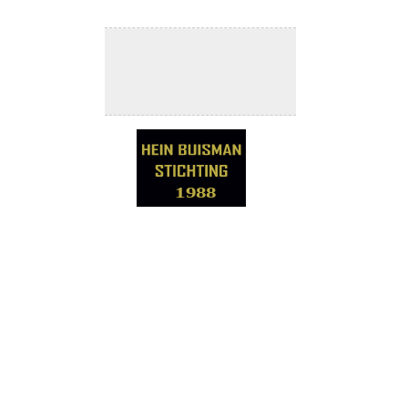
R.Visser te Borger
Aannemer
:
Posthuma & Tigchelaar te
Harlingen
1988
Hoewel de bebouwing aan het
Franekerend een plezierig gevarieerde
bebouwing vertoont, zijn er bij de
oudere woonhuispanden twee typen te
onderscheiden die domineren: de
panden van twee lagen die door een