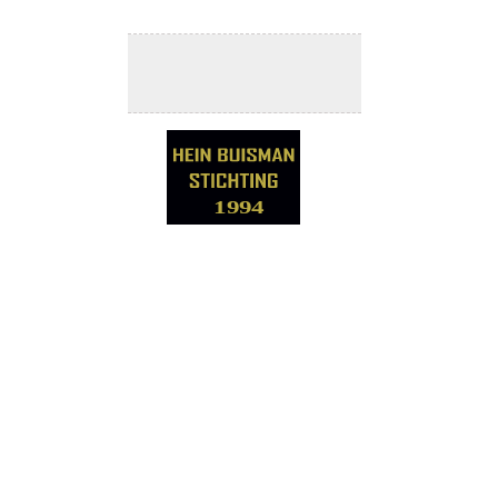
Architect
:
F.Kroes
te Lemmer
Aannemer
:
Draisma Makkum
1994
Aan de lage zijde van de Heiligeweg
die voor de demping van de gracht
Snakkerburen heette is tussen de
bebouwing die qua volume relatief
bescheiden is gebleven, in het midden
van de achttiende eeuw een rijzig