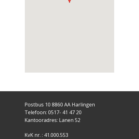
Adres
Nieuwstraat 46
Restauratie
1987
Architect
v.Manen &
Zwart te
Drachten
Aannemer
Posthuma &
Tigchelaar te
Harlingen
Postbus 10 8860 AA Harlingen
Telefoon: 0517- 41 47 20
Kantooradres: Lanen 52
KvK nr. : 41.000.553