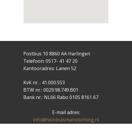
Zwart te
Drachten
Aannemer
Posthuma &
Tigchelaar te
Harlingen
Postbus 10 8860 AA Harlingen
Telefoon: 0517- 41 47 20
Kantooradres: Lanen 52
KvK nr. : 41.000.553
BTW nr.: 0029.98.749.B01
Bank nr.: NL66 Rabo 0105 8161 67
E-mail adres:
info@heinbuismanstichting.nl