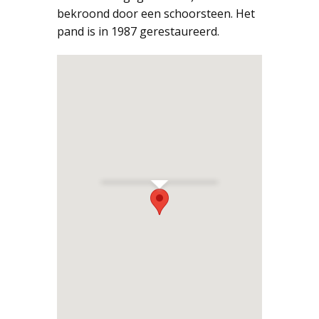
bekroond door een schoorsteen. Het
pand is in 1987 gerestaureerd.
Harlingen
Nieuwstraat 48
Adres
Nieuwstraat 48
Restauratie
1987
Architect
v.Manen &