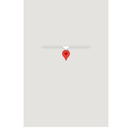
Harlingen
Rommelhaven 28
Adres
Rommelhaven
28
Restauratie
1979
Architect
J.D.Ehlhardt te
Loenen a/d
Vecht
Aannemer
Posthuma &